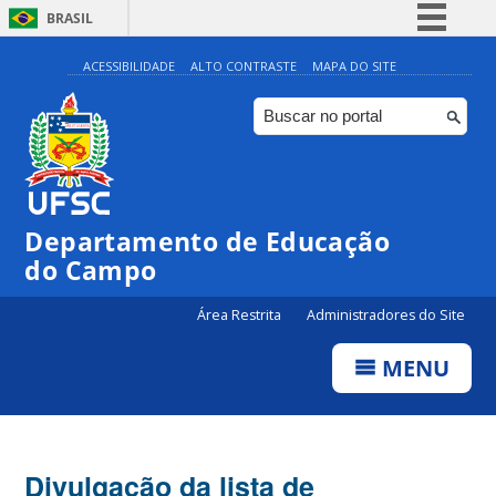
BRASIL
Simplifique!
ACESSIBILIDADE
ALTO CONTRASTE
MAPA DO SITE
Comunica BR
Participe
Acesso à informação
Legislação
Departamento de Educação
Canais
do Campo
Área Restrita
Administradores do Site
MENU
Divulgação da lista de