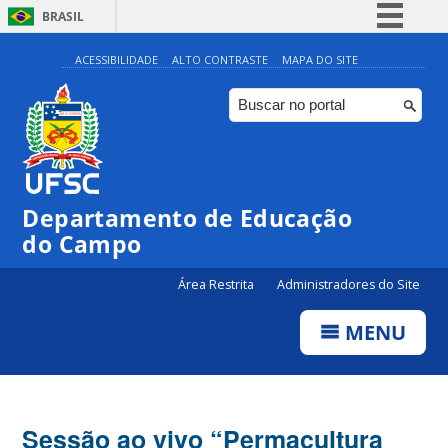
BRASIL
Simplifique!
ACESSIBILIDADE
ALTO CONTRASTE
MAPA DO SITE
Comunica BR
Participe
Acesso à informação
Legislação
Departamento de Educação
Canais
do Campo
Área Restrita
Administradores do Site
MENU
Sessão ao vivo “Permacultura