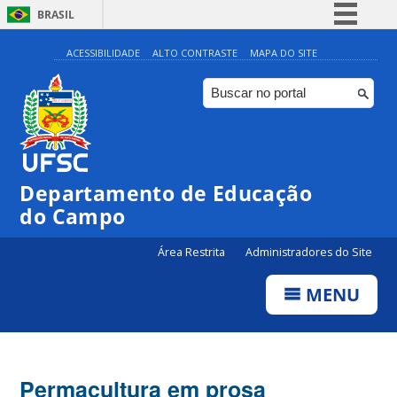
BRASIL
Simplifique!
ACESSIBILIDADE
ALTO CONTRASTE
MAPA DO SITE
Comunica BR
Participe
Acesso à informação
Legislação
Departamento de Educação
Canais
do Campo
Área Restrita
Administradores do Site
MENU
Permacultura em prosa