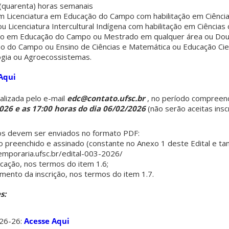
(quarenta) horas semanais
m Licenciatura em Educação do Campo com habilitação em Ciênci
 Licenciatura Intercultural Indígena com habilitação em Ciências
ção em Educação do Campo ou Mestrado em qualquer área ou Do
 do Campo ou Ensino de Ciências e Matemática ou Educação Cien
ogia ou Agroecossistemas.
Aqui
alizada pelo e-mail
edc@contato.ufsc.br
, no período compreend
026 e as 17:00 horas do dia 06/02/2026
(não serão aceitas insc
s devem ser enviados no formato PDF:
ão preenchido e assinado (constante no Anexo 1 deste Edital e t
emporaria.ufsc.br/edital-003-2026/
cação, nos termos do item 1.6;
ento da inscrição, nos termos do item 1.7.
s:
26-26:
Acesse Aqui