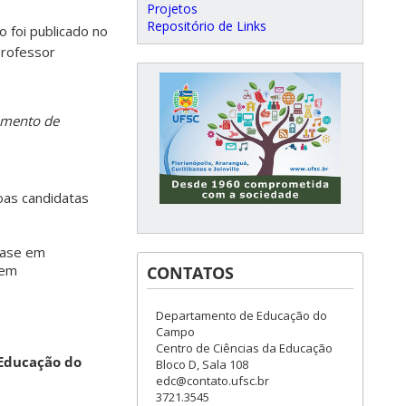
Projetos
Repositório de Links
 foi publicado no
Professor
amento de
oas candidatas
fase em
 em
CONTATOS
Departamento de Educação do
Campo
Centro de Ciências da Educação
 Educação do
Bloco D, Sala 108
edc@contato.ufsc.br
3721.3545