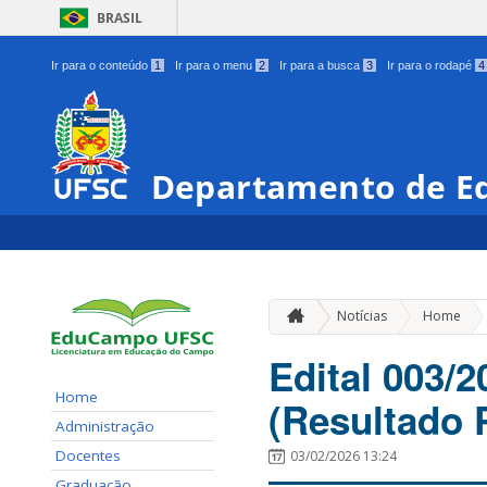
BRASIL
Ir para o conteúdo
1
Ir para o menu
2
Ir para a busca
3
Ir para o rodapé
4
Departamento de E
»
Notícias
Home
Edital 003/
Home
(Resultado 
Administração
Docentes
03/02/2026 13:24
Graduação