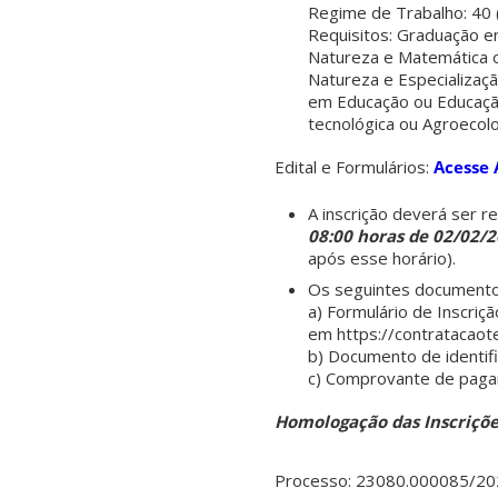
Regime de Trabalho: 40 
Requisitos: Graduação e
Natureza e Matemática ou
Natureza e Especializa
em Educação ou Educação
tecnológica ou Agroecol
Edital e Formulários:
Acesse 
A inscrição deverá ser re
08:00 horas de
02/02/2
após esse horário).
Os seguintes documento
a) Formulário de Inscriç
em https://contratacaot
b) Documento de identifi
c) Comprovante de pagam
Homologação das Inscriçõe
Processo: 23080.000085/20