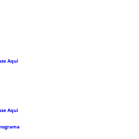
sse Aqui
sse Aqui
nograma