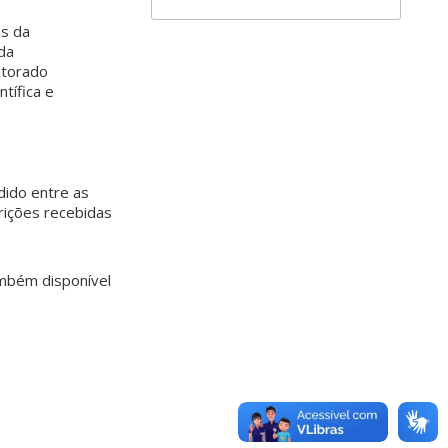
as da
 da
utorado
tífica e
ido entre as
rições recebidas
ambém disponível