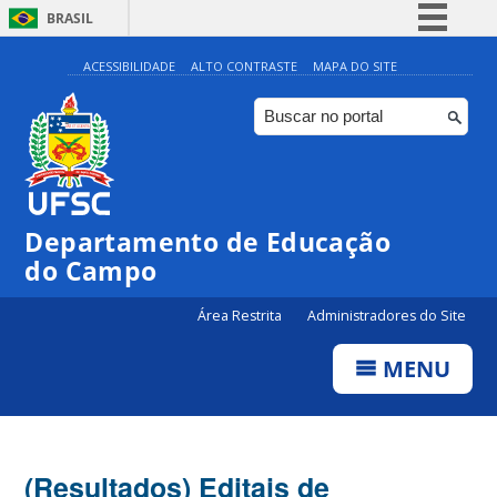
BRASIL
Simplifique!
ACESSIBILIDADE
ALTO CONTRASTE
MAPA DO SITE
Comunica BR
Participe
Acesso à informação
Legislação
Departamento de Educação
Canais
do Campo
Área Restrita
Administradores do Site
MENU
(Resultados) Editais de